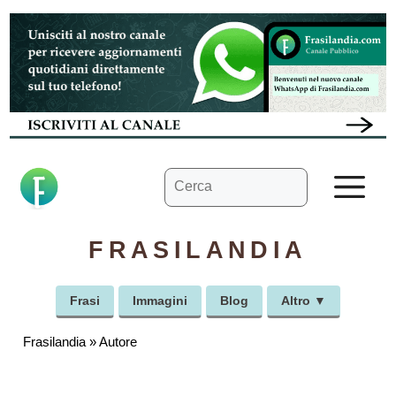
Vai
al
contenuto
Ricerca
M
per:
FRASILANDIA
Frasi
Immagini
Blog
Altro ▼
Frasilandia
»
Autore