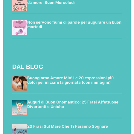
d’amore. Buon Mercoledì
Non servono fiumi di parole per augurare un buon
martedì
DAL BLOG
Buongiorno Amore Mio! Le 20 espressioni più
dolci per iniziare la giornata (con immagini)
Auguri di Buon Onomastico: 25 Frasi Affettuose,
Divertenti e Uniche
20 Frasi Sul Mare Che Ti Faranno Sognare