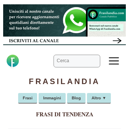
Vai
al
contenuto
Ricerca
M
per:
FRASILANDIA
Frasi
Immagini
Blog
Altro ▼
FRASI DI TENDENZA