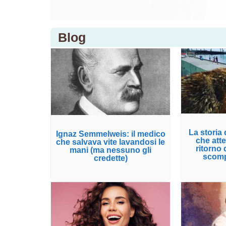
Blog
La storia 
Ignaz Semmelweis: il medico
che atte
che salvava vite lavandosi le
ritorno
mani (ma nessuno gli
scomp
credette)