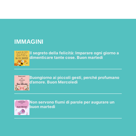
IMMAGINI
Il segreto della felicità: Imparare ogni giorno a
dimenticare tante cose. Buon martedì
Buongiorno ai piccoli gesti, perché profumano
d’amore. Buon Mercoledì
Non servono fiumi di parole per augurare un
buon martedì