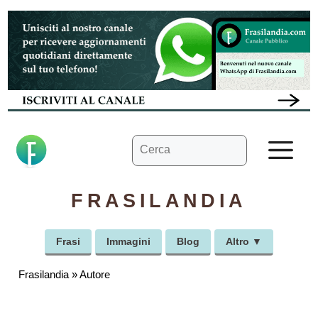
Vai
al
contenuto
Ricerca
M
per:
FRASILANDIA
Frasi
Immagini
Blog
Altro ▼
Frasilandia
»
Autore