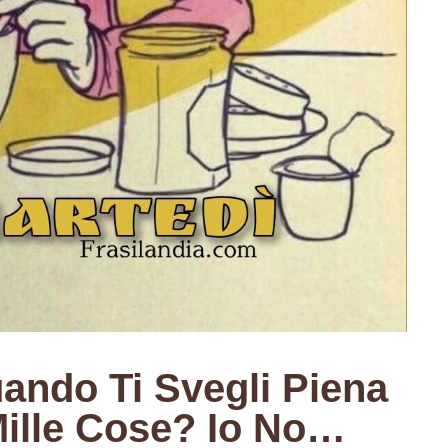
ando Ti Svegli Piena
Mille Cose? Io No…