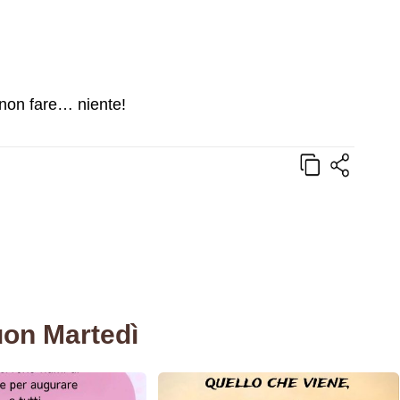
i non fare… niente!
uon Martedì