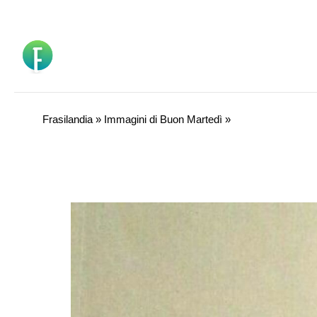
Vai
al
contenuto
Frasilandia
»
Immagini di Buon Martedì
»