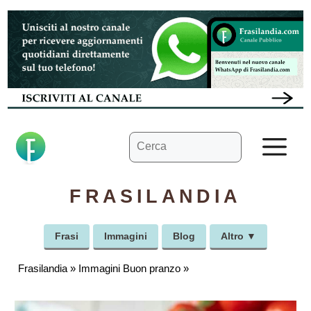
Vai
al
contenuto
Ricerca
M
per:
FRASILANDIA
Frasi
Immagini
Blog
Altro ▼
Frasilandia
»
Immagini Buon pranzo
»