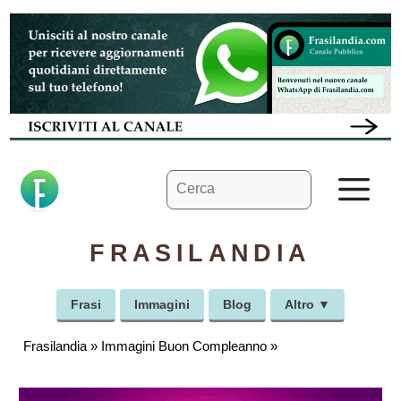
Vai
al
contenuto
Ricerca
M
per:
FRASILANDIA
Frasi
Immagini
Blog
Altro ▼
Frasilandia
»
Immagini Buon Compleanno
»