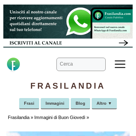
Vai
al
contenuto
Ricerca
M
per:
FRASILANDIA
Frasi
Immagini
Blog
Altro ▼
Frasilandia
»
Immagini di Buon Giovedì
»