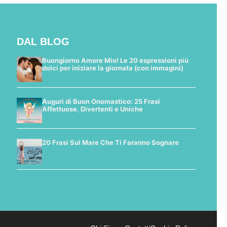
DAL BLOG
Buongiorno Amore Mio! Le 20 espressioni più
dolci per iniziare la giornata (con immagini)
Auguri di Buon Onomastico: 25 Frasi
Affettuose, Divertenti e Uniche
20 Frasi Sul Mare Che Ti Faranno Sognare