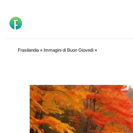
Vai
al
contenuto
Frasilandia
»
Immagini di Buon Giovedì
»