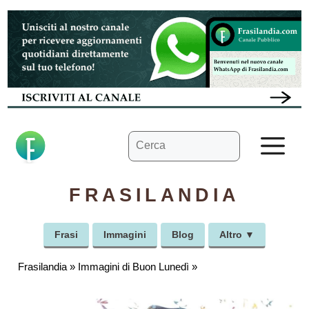
Vai
al
contenuto
Ricerca
M
per:
FRASILANDIA
Frasi
Immagini
Blog
Altro ▼
Frasilandia
»
Immagini di Buon Lunedì
»