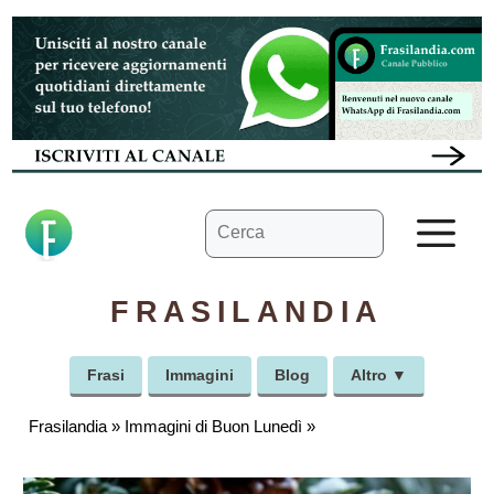
Vai
al
contenuto
Ricerca
M
per:
FRASILANDIA
Frasi
Immagini
Blog
Altro ▼
Frasilandia
»
Immagini di Buon Lunedì
»