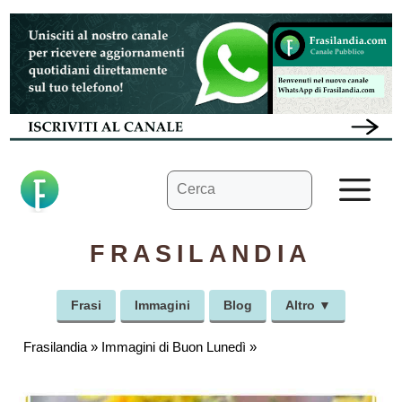
Vai
al
contenuto
Ricerca
M
per:
FRASILANDIA
Frasi
Immagini
Blog
Altro ▼
Frasilandia
»
Immagini di Buon Lunedì
»