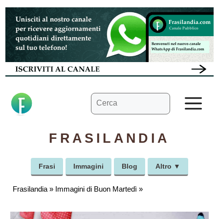
Vai
al
contenuto
Ricerca
M
per:
FRASILANDIA
Frasi
Immagini
Blog
Altro ▼
Frasilandia
»
Immagini di Buon Martedì
»