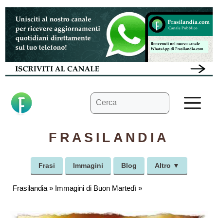
Vai
al
contenuto
Ricerca
M
per:
FRASILANDIA
Frasi
Immagini
Blog
Altro ▼
Frasilandia
»
Immagini di Buon Martedì
»