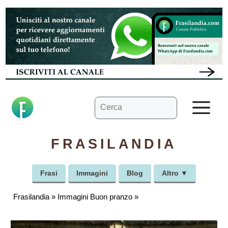
Vai
al
contenuto
Ricerca
M
per:
FRASILANDIA
Frasi
Immagini
Blog
Altro ▼
Frasilandia
»
Immagini Buon pranzo
»