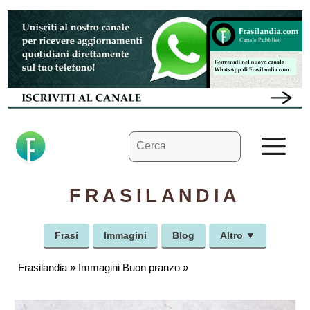
Vai
al
contenuto
Ricerca
M
per:
FRASILANDIA
Frasi
Immagini
Blog
Altro ▼
Frasilandia
»
Immagini Buon pranzo
»