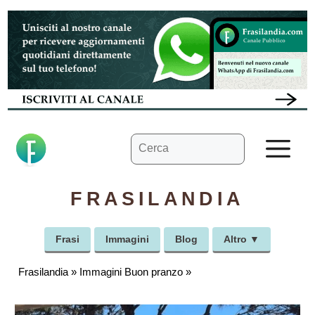
Vai
al
contenuto
Ricerca
M
per:
FRASILANDIA
Frasi
Immagini
Blog
Altro ▼
Frasilandia
»
Immagini Buon pranzo
»