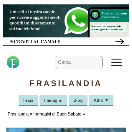
Vai
al
contenuto
Ricerca
M
per:
FRASILANDIA
Frasi
Immagini
Blog
Altro ▼
Frasilandia
»
Immagini di Buon Sabato
»