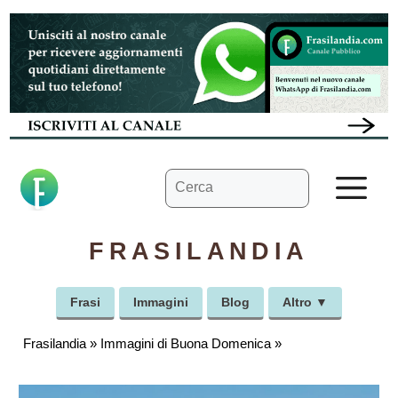
Vai
al
contenuto
Ricerca
M
per:
FRASILANDIA
Frasi
Immagini
Blog
Altro ▼
Frasilandia
»
Immagini di Buona Domenica
»