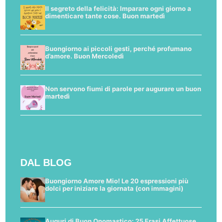
Il segreto della felicità: Imparare ogni giorno a
dimenticare tante cose. Buon martedì
Buongiorno ai piccoli gesti, perché profumano
d’amore. Buon Mercoledì
Non servono fiumi di parole per augurare un buon
martedì
DAL BLOG
Buongiorno Amore Mio! Le 20 espressioni più
dolci per iniziare la giornata (con immagini)
Auguri di Buon Onomastico: 25 Frasi Affettuose,