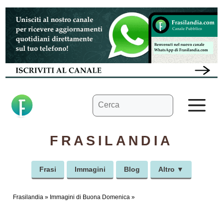
Vai
al
contenuto
Ricerca
M
per:
FRASILANDIA
Frasi
Immagini
Blog
Altro ▼
Frasilandia
»
Immagini di Buona Domenica
»