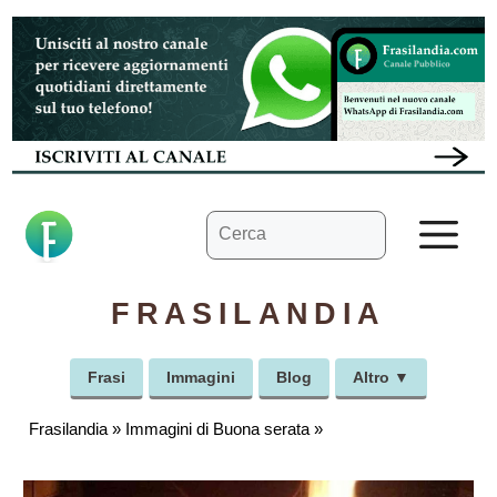
Vai
al
contenuto
Ricerca
M
per:
FRASILANDIA
Frasi
Immagini
Blog
Altro ▼
Frasilandia
»
Immagini di Buona serata
»