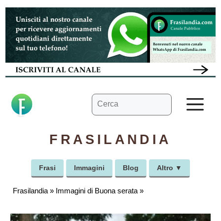
Vai
al
contenuto
Ricerca
M
per:
FRASILANDIA
Frasi
Immagini
Blog
Altro ▼
Frasilandia
»
Immagini di Buona serata
»