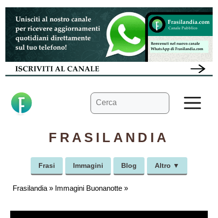
Vai
al
contenuto
Ricerca
M
per:
FRASILANDIA
Frasi
Immagini
Blog
Altro ▼
Frasilandia
»
Immagini Buonanotte
»