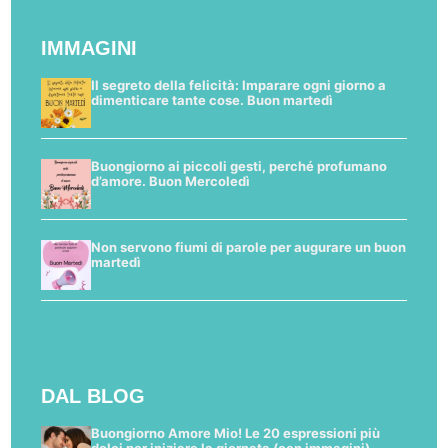
IMMAGINI
Il segreto della felicità: Imparare ogni giorno a
dimenticare tante cose. Buon martedì
Buongiorno ai piccoli gesti, perché profumano
d’amore. Buon Mercoledì
Non servono fiumi di parole per augurare un buon
martedì
DAL BLOG
Buongiorno Amore Mio! Le 20 espressioni più
dolci per iniziare la giornata (con immagini)