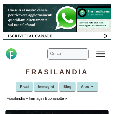
Vai
al
contenuto
Ricerca
M
per:
FRASILANDIA
Frasi
Immagini
Blog
Altro ▼
Frasilandia
»
Immagini Buonanotte
»