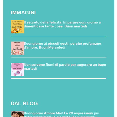
IMMAGINI
Il segreto della felicità: Imparare ogni giorno a
dimenticare tante cose. Buon martedì
Buongiorno ai piccoli gesti, perché profumano
d’amore. Buon Mercoledì
Non servono fiumi di parole per augurare un buon
martedì
DAL BLOG
Buongiorno Amore Mio! Le 20 espressioni più
dolci per iniziare la giornata (con immagini)