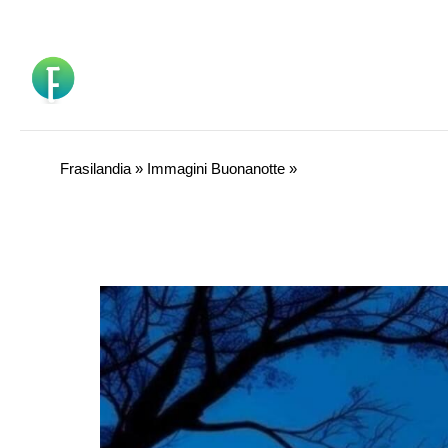
Vai
al
contenuto
Frasilandia
»
Immagini Buonanotte
»