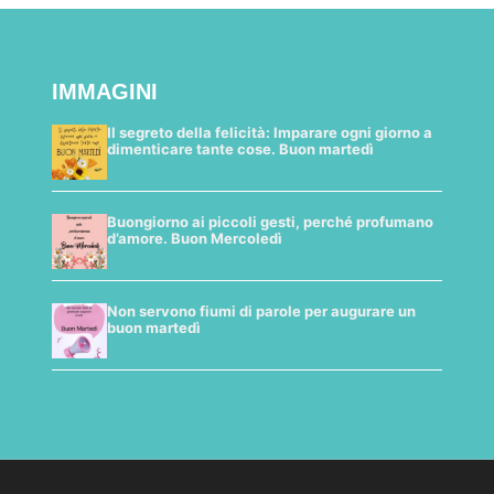
IMMAGINI
Il segreto della felicità: Imparare ogni giorno a
dimenticare tante cose. Buon martedì
Buongiorno ai piccoli gesti, perché profumano
d’amore. Buon Mercoledì
Non servono fiumi di parole per augurare un
buon martedì