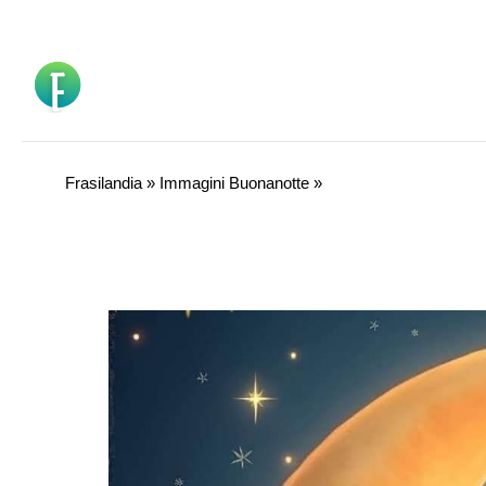
Vai
al
contenuto
Frasilandia
»
Immagini Buonanotte
»