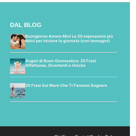
DAL BLOG
Buongiorno Amore Mio! Le 20 espressioni più
dolci per iniziare la giornata (con immagini)
Auguri di Buon Onomastico: 25 Frasi
Affettuose, Divertenti e Uniche
20 Frasi Sul Mare Che Ti Faranno Sognare