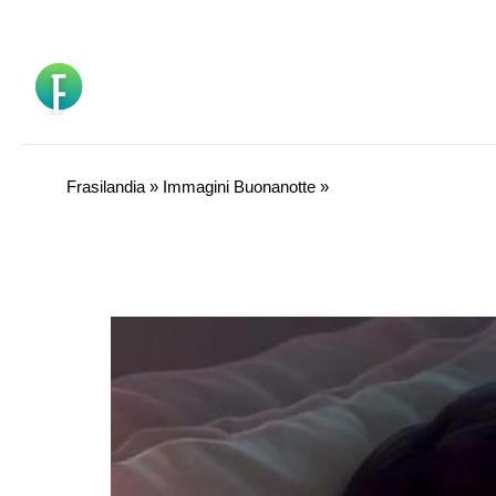
Vai
al
contenuto
Frasilandia
»
Immagini Buonanotte
»