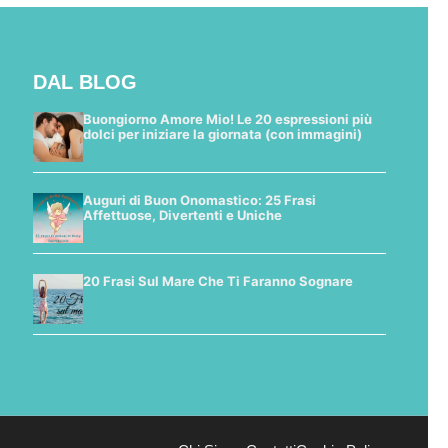
DAL BLOG
Buongiorno Amore Mio! Le 20 espressioni più
dolci per iniziare la giornata (con immagini)
Auguri di Buon Onomastico: 25 Frasi
Affettuose, Divertenti e Uniche
20 Frasi Sul Mare Che Ti Faranno Sognare