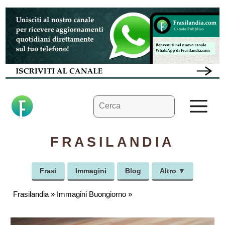
Vai
al
contenuto
Ricerca
M
per:
FRASILANDIA
Frasi
Immagini
Blog
Altro ▼
Frasilandia
»
Immagini Buongiorno
»