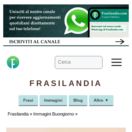
Vai
al
contenuto
Ricerca
M
per:
FRASILANDIA
Frasi
Immagini
Blog
Altro ▼
Frasilandia
»
Immagini Buongiorno
»