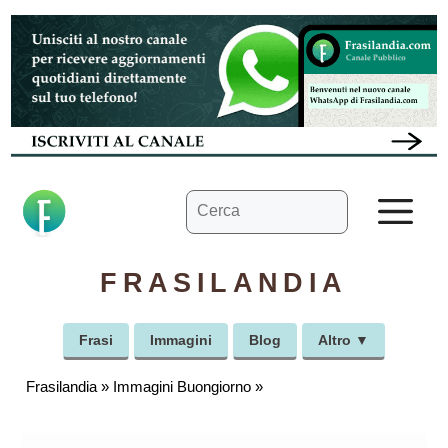
Vai
al
contenuto
Ricerca
M
per:
FRASILANDIA
Frasi
Immagini
Blog
Altro ▼
Frasilandia
»
Immagini Buongiorno
»