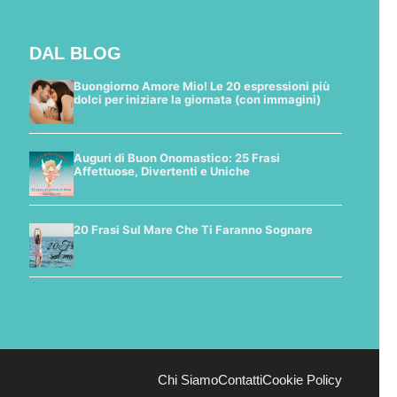
DAL BLOG
Buongiorno Amore Mio! Le 20 espressioni più
dolci per iniziare la giornata (con immagini)
Auguri di Buon Onomastico: 25 Frasi
Affettuose, Divertenti e Uniche
20 Frasi Sul Mare Che Ti Faranno Sognare
Chi Siamo
Contatti
Cookie Policy