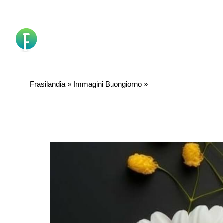
Vai
al
contenuto
Frasilandia
»
Immagini Buongiorno
»