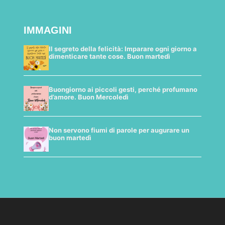
IMMAGINI
Il segreto della felicità: Imparare ogni giorno a
dimenticare tante cose. Buon martedì
Buongiorno ai piccoli gesti, perché profumano
d’amore. Buon Mercoledì
Non servono fiumi di parole per augurare un
buon martedì