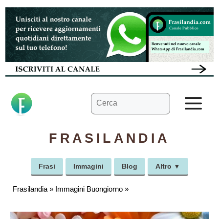
Vai
al
contenuto
Ricerca
M
per:
FRASILANDIA
Frasi
Immagini
Blog
Altro ▼
Frasilandia
»
Immagini Buongiorno
»