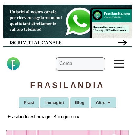
Vai
al
contenuto
Ricerca
M
per:
FRASILANDIA
Frasi
Immagini
Blog
Altro ▼
Frasilandia
»
Immagini Buongiorno
»