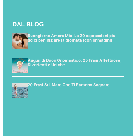
DAL BLOG
Buongiorno Amore Mio! Le 20 espressioni più
dolci per iniziare la giornata (con immagini)
Auguri di Buon Onomastico: 25 Frasi Affettuose,
Divertenti e Uniche
20 Frasi Sul Mare Che Ti Faranno Sognare