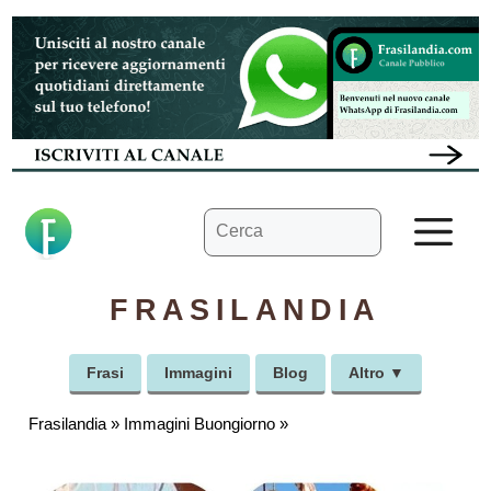
Vai
al
contenuto
Ricerca
M
per:
FRASILANDIA
Frasi
Immagini
Blog
Altro ▼
Frasilandia
»
Immagini Buongiorno
»