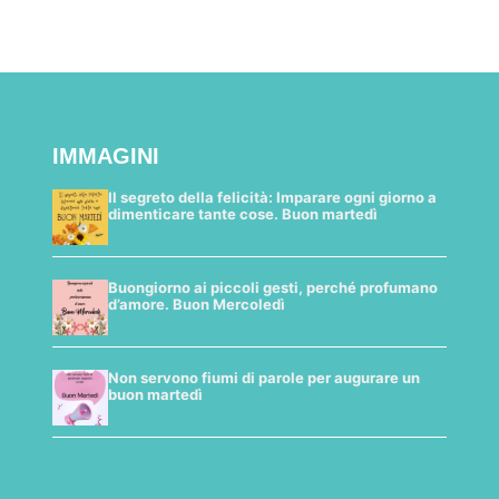
IMMAGINI
Il segreto della felicità: Imparare ogni giorno a
dimenticare tante cose. Buon martedì
Buongiorno ai piccoli gesti, perché profumano
d’amore. Buon Mercoledì
Non servono fiumi di parole per augurare un
buon martedì