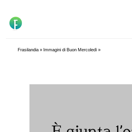
Vai
al
contenuto
Frasilandia
»
Immagini di Buon Mercoledì
»