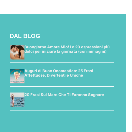
DAL BLOG
Buongiorno Amore Mio! Le 20 espressioni più
dolci per iniziare la giornata (con immagini)
Auguri di Buon Onomastico: 25 Frasi
Affettuose, Divertenti e Uniche
20 Frasi Sul Mare Che Ti Faranno Sognare