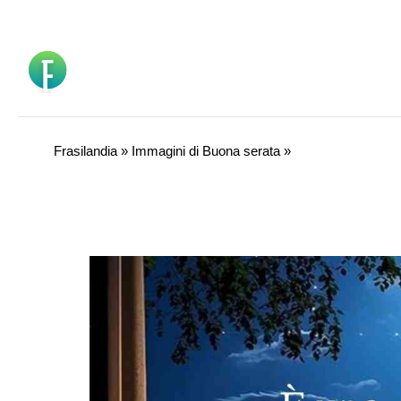
Vai
al
contenuto
Frasilandia
»
Immagini di Buona serata
»