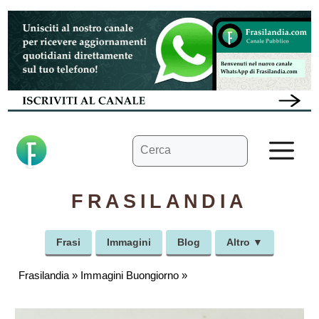
Vai
al
contenuto
Ricerca
M
per:
FRASILANDIA
Frasi
Immagini
Blog
Altro ▼
Frasilandia
»
Immagini Buongiorno
»