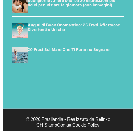
Buongiorno Amore Mio! Le 20 espressioni più
dolci per iniziare la giornata (con immagini)
Auguri di Buon Onomastico: 25 Frasi Affettuose,
Divertenti e Uniche
20 Frasi Sul Mare Che Ti Faranno Sognare
© 2026 Frasilandia • Realizzato da Relinko
Chi Siamo
Contatti
Cookie Policy