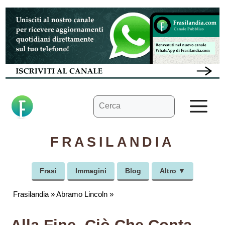
Vai
al
contenuto
Ricerca
M
per:
FRASILANDIA
Frasi
Immagini
Blog
Altro ▼
Frasilandia
»
Abramo Lincoln
»