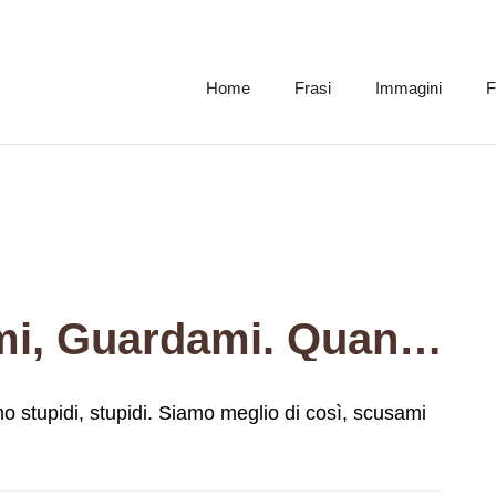
Home
Frasi
Immagini
F
E Adesso Guardami, Guardami. Quanto Siamo Stupidi, Stupidi. Siamo Meglio Di Così, Scusami Se Ora Ti Dimentico.
stupidi, stupidi. Siamo meglio di così, scusami