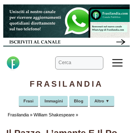
Vai
al
contenuto
Ricerca
M
per:
FRASILANDIA
Frasi
Immagini
Blog
Altro ▼
Frasilandia
»
William Shakespeare
»