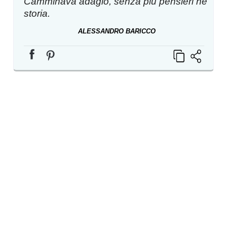
Camminava adagio, senza più pensieri né
storia.
ALESSANDRO BARICCO