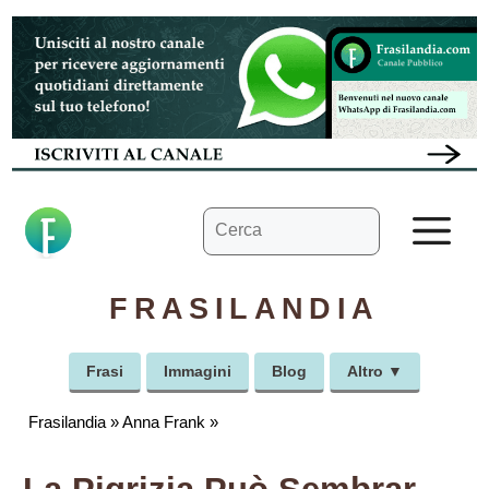
Vai
al
contenuto
Ricerca
M
per:
FRASILANDIA
Frasi
Immagini
Blog
Altro ▼
Frasilandia
»
Anna Frank
»