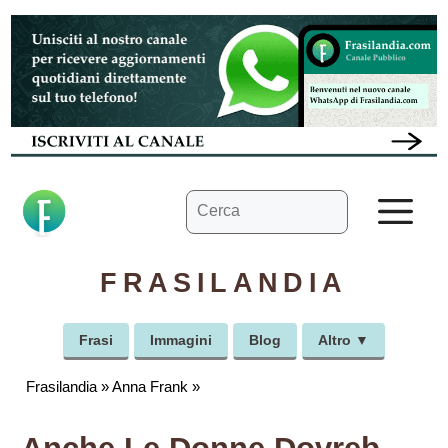
Vai
al
contenuto
Ricerca
M
per:
FRASILANDIA
Frasi
Immagini
Blog
Altro ▼
Frasilandia
»
Anna Frank
»