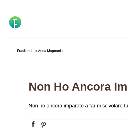
Vai
al
contenuto
Frasilandia
»
Anna Magnani
»
Non Ho Ancora I
Non ho ancora imparato a farmi scivolare t