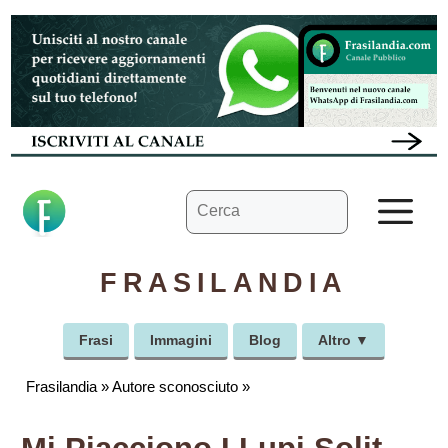
Vai
al
contenuto
Ricerca
M
per:
FRASILANDIA
Frasi
Immagini
Blog
Altro ▼
Frasilandia
»
Autore sconosciuto
»