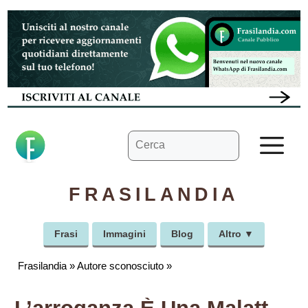
Vai
al
contenuto
Ricerca
M
per:
FRASILANDIA
Frasi
Immagini
Blog
Altro ▼
Frasilandia
»
Autore sconosciuto
»