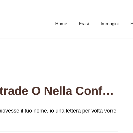
Home
Frasi
Immagini
F
Se In Mezzo Alle Strade O Nella Confusione Piovesse Il Tuo Nome, Io Una Lettera Per Volta Vorrei Bere.
iovesse il tuo nome, io una lettera per volta vorrei