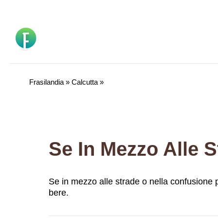
Vai
al
contenuto
Frasilandia
»
Calcutta
»
Se in mezzo alle strade o nella confusione p
bere.