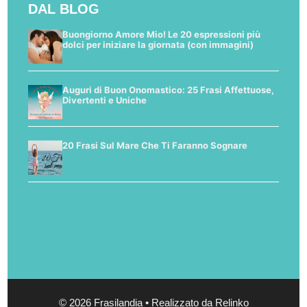
DAL BLOG
Buongiorno Amore Mio! Le 20 espressioni più
dolci per iniziare la giornata (con immagini)
Auguri di Buon Onomastico: 25 Frasi Affettuose,
Divertenti e Uniche
20 Frasi Sul Mare Che Ti Faranno Sognare
© 2026 Frasilandia • Realizzato da Relinko