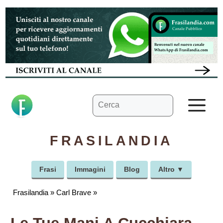
Vai
al
contenuto
Ricerca
M
per:
FRASILANDIA
Frasi
Immagini
Blog
Altro ▼
Frasilandia
»
Carl Brave
»