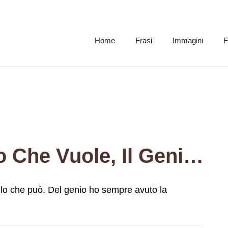
Home
Frasi
Immagini
F
Il Talento Fa Quello Che Vuole, Il Genio Fa Quello Che Può. Del Genio Ho Sempre Avuto La Mancanza Di Talento.
uello che può. Del genio ho sempre avuto la