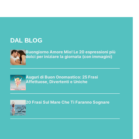
DAL BLOG
Buongiorno Amore Mio! Le 20 espressioni più
dolci per iniziare la giornata (con immagini)
Auguri di Buon Onomastico: 25 Frasi
Affettuose, Divertenti e Uniche
20 Frasi Sul Mare Che Ti Faranno Sognare