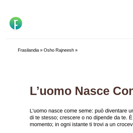
Vai
al
contenuto
Frasilandia
»
Osho Rajneesh
»
L’uomo nasce come seme: può diventare un f
di te stesso; crescere o no dipende da te. È
momento; in ogni istante ti trovi a un crocev