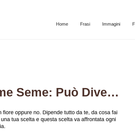
Home
Frasi
Immagini
F
L’uomo Nasce Come Seme: Può Diventare Un Fiore Oppure No. Dipende Tutto Da Te, Da Cosa Fai Di Te Stesso; Crescere O No Dipende Da Te. È Una Tua Scelta E Questa Scelta Va Affrontata Ogni Momento; In Ogni Istante Ti Trovi A Un Crocevia.
iore oppure no. Dipende tutto da te, da cosa fai
 una tua scelta e questa scelta va affrontata ogni
ia.