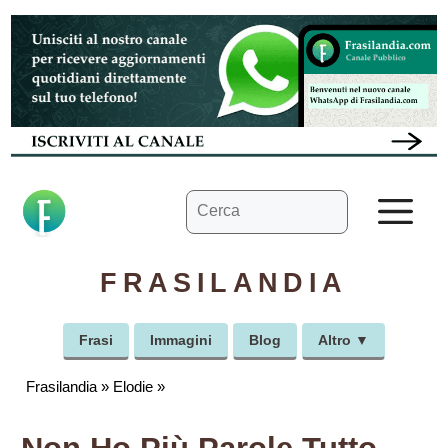
Vai
al
contenuto
Ricerca
M
per:
FRASILANDIA
Frasi
Immagini
Blog
Altro ▼
Frasilandia
»
Elodie
»